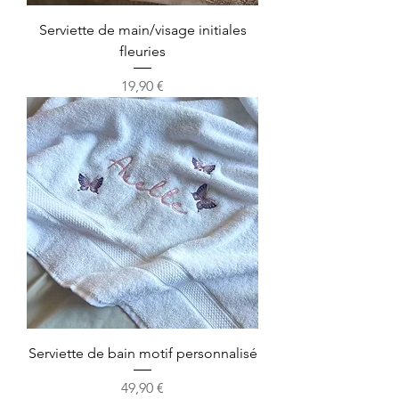
Serviette de main/visage initiales
fleuries
Prix
19,90 €
Serviette de bain motif personnalisé
Prix
49,90 €