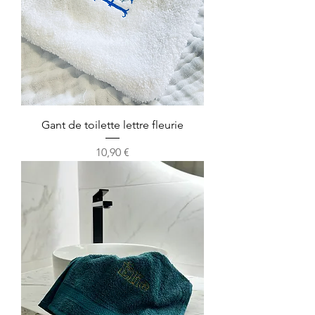
Gant de toilette lettre fleurie
Prix
10,90 €