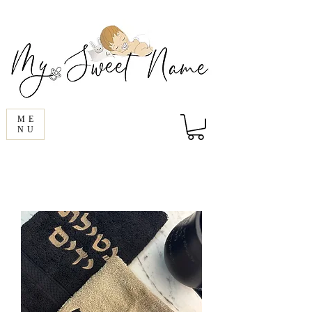
ME
NU