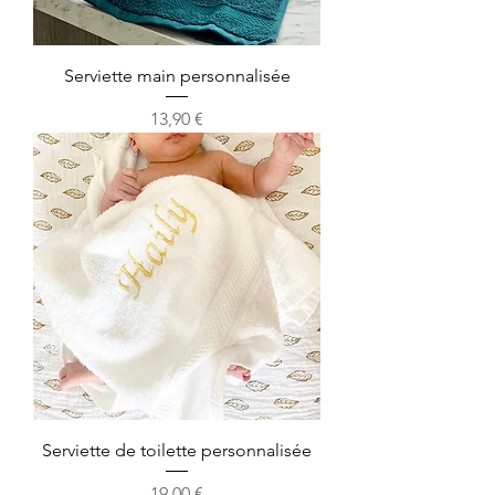
Serviette main personnalisée
Prix
13,90 €
Serviette de toilette personnalisée
Prix
19,00 €