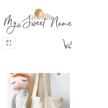
ME
NU