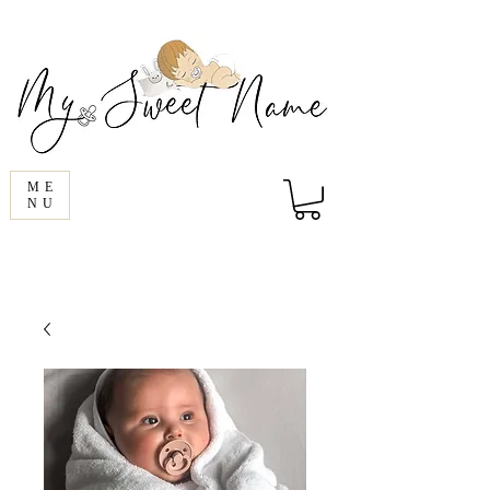
ME
NU