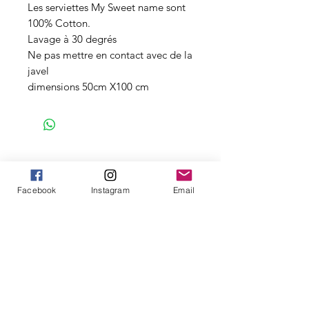
Les serviettes My Sweet name sont
100% Cotton.
Lavage à 30 degrés
Ne pas mettre en contact avec de la
javel
dimensions 50cm X100 cm
Personnalisez à l'infini...
Facebook
Instagram
Email
Découvrez également nos autres
produits à personnaliser
Nouveauté