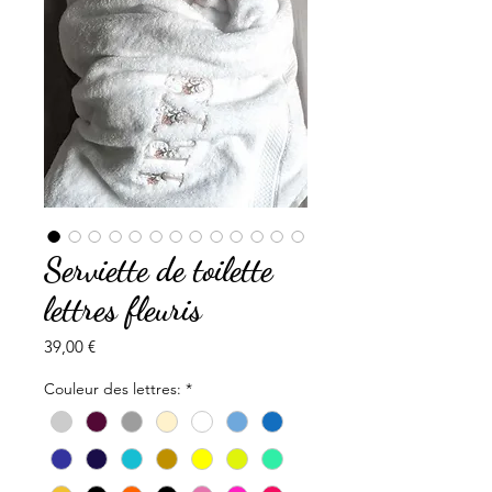
Serviette de toilette
lettres fleuris
Prix
39,00 €
Couleur des lettres:
*