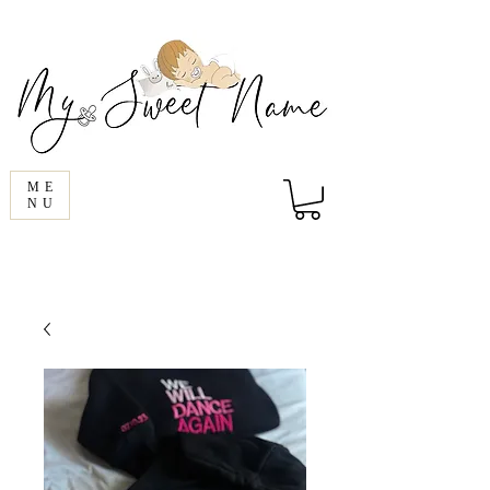
ME
NU