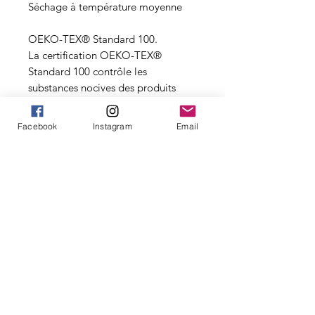
Séchage à température moyenne
OEKO-TEX® Standard 100.
La certification OEKO-TEX®
Standard 100 contrôle les
substances nocives des produits
textiles via un label indépendant et
international.
Facebook
Instagram
Email
Personnalisez à l'infini...
Découvrez également nos autres
produits à personnaliser
Nouveauté