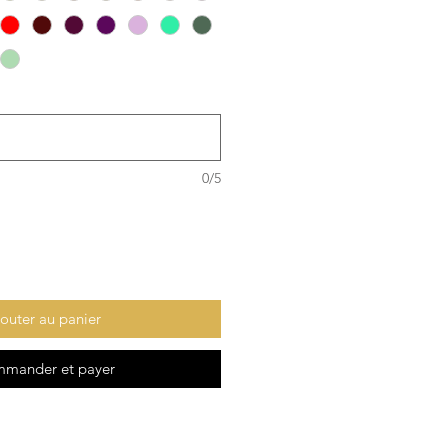
0/5
outer au panier
mander et payer