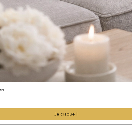
es
Je craque !