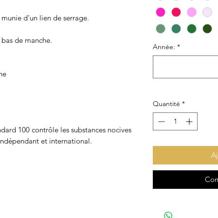
munie d'un lien de serrage.
n bas de manche.
Année:
*
ne
Quantité
*
dard 100 contrôle les substances nocives
 indépendant et international.
Aj
Com