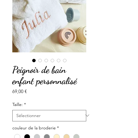
Peignoir de bain
enfant personnalisé
Prix
69,00 €
Taille:
*
couleur de la broderie
*