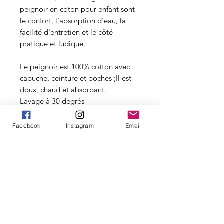
peignoir en coton pour enfant sont
le confort, l'absorption d'eau, la
facilité d'entretien et le côté
pratique et ludique.
Le peignoir est 100% cotton avec
capuche, ceinture et poches ;Il est
doux, chaud et absorbant.
Lavage à 30 degrés
Ne pas utiliser d'eau de javel
Séchage en machine à température
Facebook
Instagram
Email
modéré
Personnalisez à l'infini...
Découvrez également nos autres