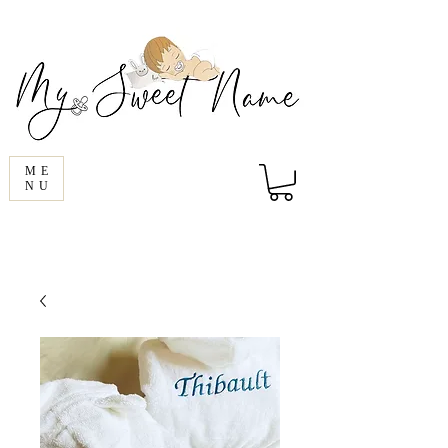
ME
NU