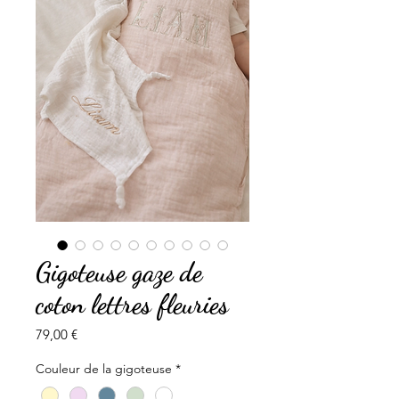
Gigoteuse gaze de
coton lettres fleuries
Prix
79,00 €
Couleur de la gigoteuse
*