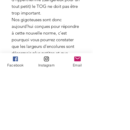
tout petit) le TOG ne doit pas être
trop important.
Nos gigoteuses sont donc
aujourd’hui conçues pour répondre
à cette nouvelle norme, c’est
pourquoi vous pourrez constater
que les largeurs d’encolures sont
désormais plus petites et que
l’épaisseur du rembourrage est
Facebook
Instagram
Email
également moins importante.
• Le TOG testé en laboratoire et
noté de 1 à 10 indique la résistance
thermique de la gigoteuse. Plus le
TOG est élevé, plus la gigoteuse
tient chaud.
• Important ! Ne pas utiliser si
l'enfant peut grimper et sortir du lit
d’enfant.