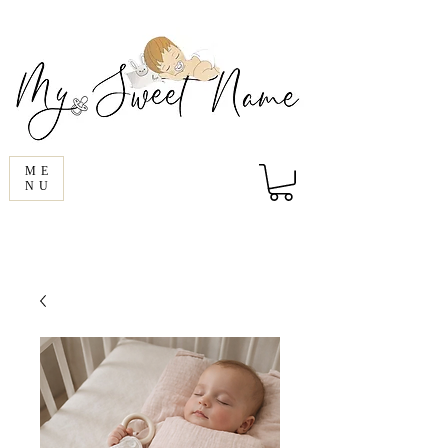
ME
NU