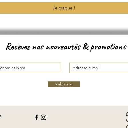
Je craque !
Recevez nos nouveautés & promotions
S'abonner
n